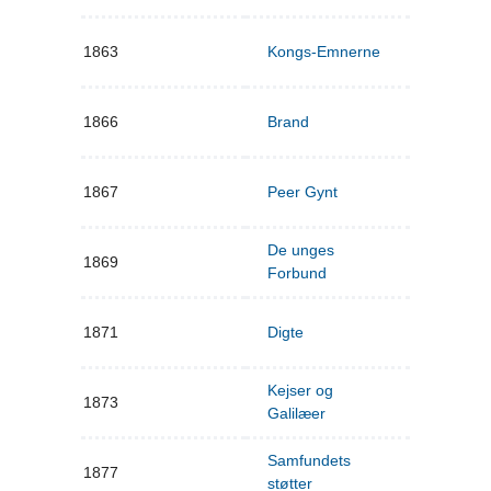
1863
Kongs-Emnerne
1866
Brand
1867
Peer Gynt
De unges
1869
Forbund
1871
Digte
Kejser og
1873
Galilæer
Samfundets
1877
støtter