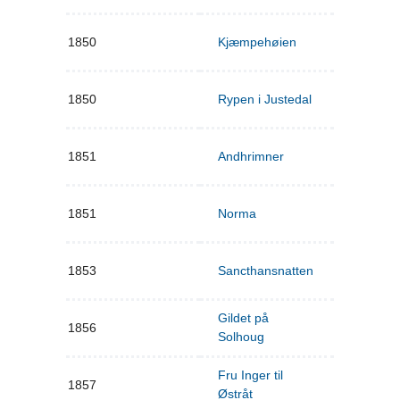
1850
Kjæmpehøien
1850
Rypen i Justedal
1851
Andhrimner
1851
Norma
1853
Sancthansnatten
Gildet på
1856
Solhoug
Fru Inger til
1857
Østråt