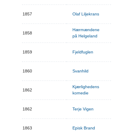
1857
Olaf Liljekrans
Hærmændene
1858
på Helgeland
1859
Fjeldfuglen
1860
Svanhild
Kjærlighedens
1862
komedie
1862
Terje Vigen
1863
Episk Brand