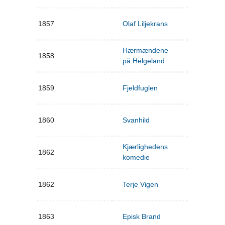
1857
Olaf Liljekrans
Hærmændene
1858
på Helgeland
1859
Fjeldfuglen
1860
Svanhild
Kjærlighedens
1862
komedie
1862
Terje Vigen
1863
Episk Brand