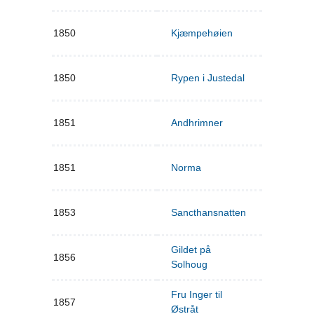
1850
Kjæmpehøien
1850
Rypen i Justedal
1851
Andhrimner
1851
Norma
1853
Sancthansnatten
Gildet på
1856
Solhoug
Fru Inger til
1857
Østråt