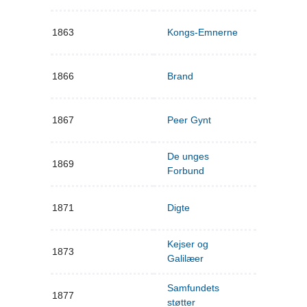
1863
Kongs-Emnerne
1866
Brand
1867
Peer Gynt
De unges
1869
Forbund
1871
Digte
Kejser og
1873
Galilæer
Samfundets
1877
støtter