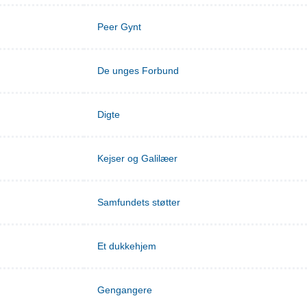
Peer Gynt
De unges Forbund
Digte
Kejser og Galilæer
Samfundets støtter
Et dukkehjem
Gengangere