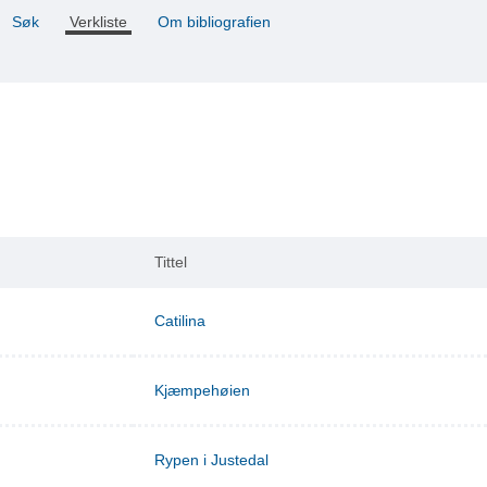
Søk
Verkliste
Om bibliografien
Tittel
Catilina
Kjæmpehøien
Rypen i Justedal