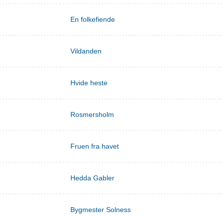
En folkefiende
Vildanden
Hvide heste
Rosmersholm
Fruen fra havet
Hedda Gabler
Bygmester Solness