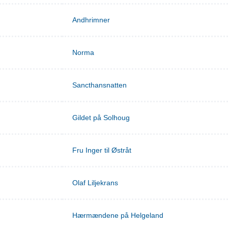
Andhrimner
Norma
Sancthansnatten
Gildet på Solhoug
Fru Inger til Østråt
Olaf Liljekrans
Hærmændene på Helgeland