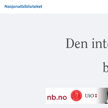
Den int
b