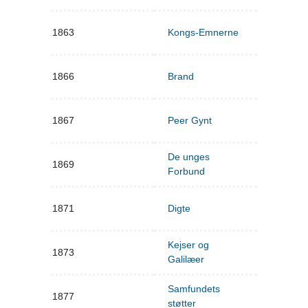
1863
Kongs-Emnerne
1866
Brand
1867
Peer Gynt
De unges
1869
Forbund
1871
Digte
Kejser og
1873
Galilæer
Samfundets
1877
støtter