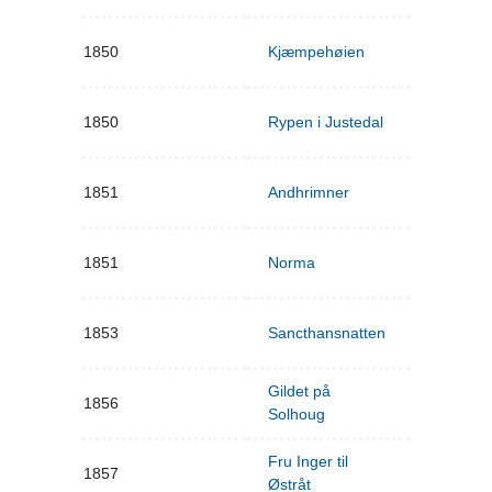
1850
Kjæmpehøien
1850
Rypen i Justedal
1851
Andhrimner
1851
Norma
1853
Sancthansnatten
Gildet på
1856
Solhoug
Fru Inger til
1857
Østråt