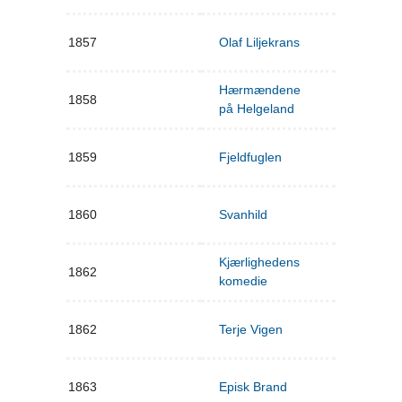
1857
Olaf Liljekrans
Hærmændene
1858
på Helgeland
1859
Fjeldfuglen
1860
Svanhild
Kjærlighedens
1862
komedie
1862
Terje Vigen
1863
Episk Brand