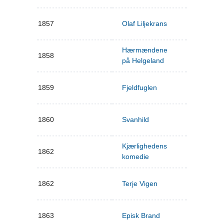
1857
Olaf Liljekrans
Hærmændene
1858
på Helgeland
1859
Fjeldfuglen
1860
Svanhild
Kjærlighedens
1862
komedie
1862
Terje Vigen
1863
Episk Brand