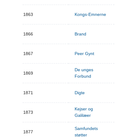
1863
Kongs-Emnerne
1866
Brand
1867
Peer Gynt
De unges
1869
Forbund
1871
Digte
Kejser og
1873
Galilæer
Samfundets
1877
støtter