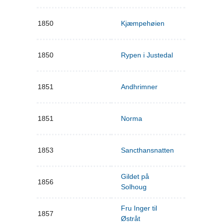
1850
Kjæmpehøien
1850
Rypen i Justedal
1851
Andhrimner
1851
Norma
1853
Sancthansnatten
Gildet på
1856
Solhoug
Fru Inger til
1857
Østråt