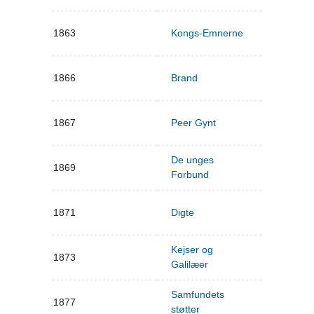
1863
Kongs-Emnerne
1866
Brand
1867
Peer Gynt
De unges
1869
Forbund
1871
Digte
Kejser og
1873
Galilæer
Samfundets
1877
støtter