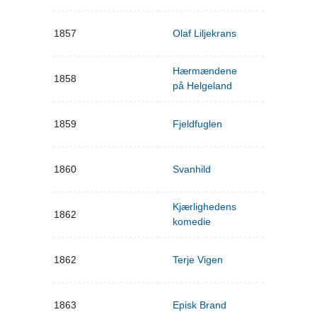
1857
Olaf Liljekrans
Hærmændene
1858
på Helgeland
1859
Fjeldfuglen
1860
Svanhild
Kjærlighedens
1862
komedie
1862
Terje Vigen
1863
Episk Brand