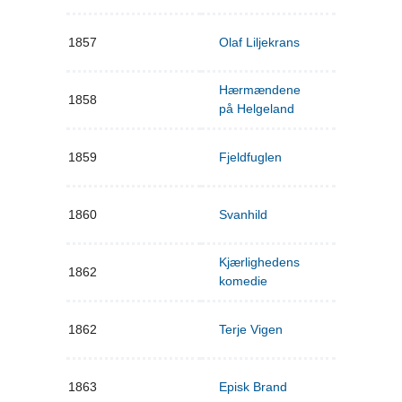
1857
Olaf Liljekrans
Hærmændene
1858
på Helgeland
1859
Fjeldfuglen
1860
Svanhild
Kjærlighedens
1862
komedie
1862
Terje Vigen
1863
Episk Brand