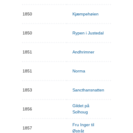
1850
Kjæmpehøien
1850
Rypen i Justedal
1851
Andhrimner
1851
Norma
1853
Sancthansnatten
Gildet på
1856
Solhoug
Fru Inger til
1857
Østråt