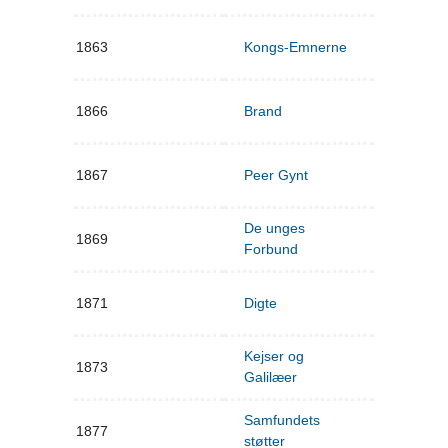
1863
Kongs-Emnerne
1866
Brand
1867
Peer Gynt
De unges
1869
Forbund
1871
Digte
Kejser og
1873
Galilæer
Samfundets
1877
støtter