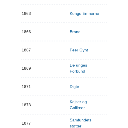
1863
Kongs-Emnerne
1866
Brand
1867
Peer Gynt
De unges
1869
Forbund
1871
Digte
Kejser og
1873
Galilæer
Samfundets
1877
støtter