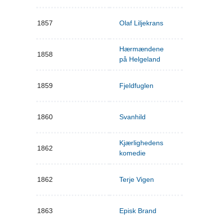
1857
Olaf Liljekrans
Hærmændene
1858
på Helgeland
1859
Fjeldfuglen
1860
Svanhild
Kjærlighedens
1862
komedie
1862
Terje Vigen
1863
Episk Brand