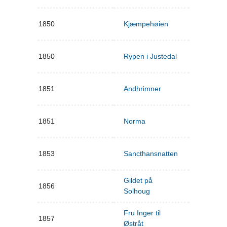
1850
Kjæmpehøien
1850
Rypen i Justedal
1851
Andhrimner
1851
Norma
1853
Sancthansnatten
Gildet på
1856
Solhoug
Fru Inger til
1857
Østråt