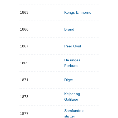
1863
Kongs-Emnerne
1866
Brand
1867
Peer Gynt
De unges
1869
Forbund
1871
Digte
Kejser og
1873
Galilæer
Samfundets
1877
støtter