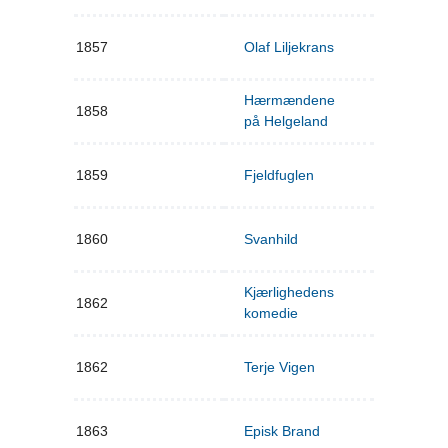
1857
Olaf Liljekrans
Hærmændene
1858
på Helgeland
1859
Fjeldfuglen
1860
Svanhild
Kjærlighedens
1862
komedie
1862
Terje Vigen
1863
Episk Brand