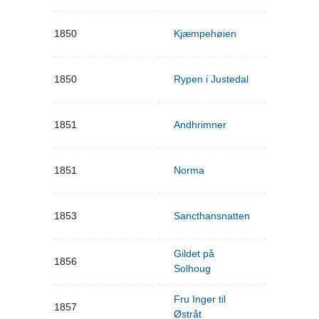
1850
Kjæmpehøien
1850
Rypen i Justedal
1851
Andhrimner
1851
Norma
1853
Sancthansnatten
Gildet på
1856
Solhoug
Fru Inger til
1857
Østråt