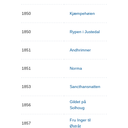
1850
Kjæmpehøien
1850
Rypen i Justedal
1851
Andhrimner
1851
Norma
1853
Sancthansnatten
Gildet på
1856
Solhoug
Fru Inger til
1857
Østråt