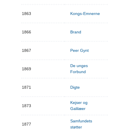
1863
Kongs-Emnerne
1866
Brand
1867
Peer Gynt
De unges
1869
Forbund
1871
Digte
Kejser og
1873
Galilæer
Samfundets
1877
støtter