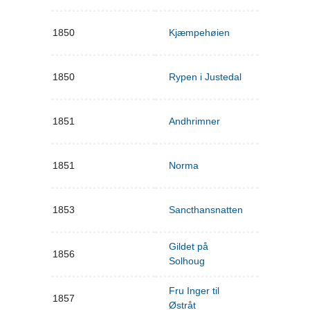
1850
Kjæmpehøien
1850
Rypen i Justedal
1851
Andhrimner
1851
Norma
1853
Sancthansnatten
Gildet på
1856
Solhoug
Fru Inger til
1857
Østråt