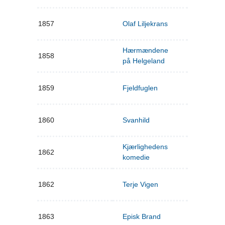
1857
Olaf Liljekrans
Hærmændene
1858
på Helgeland
1859
Fjeldfuglen
1860
Svanhild
Kjærlighedens
1862
komedie
1862
Terje Vigen
1863
Episk Brand