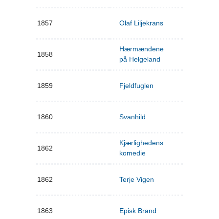
1857
Olaf Liljekrans
Hærmændene
1858
på Helgeland
1859
Fjeldfuglen
1860
Svanhild
Kjærlighedens
1862
komedie
1862
Terje Vigen
1863
Episk Brand