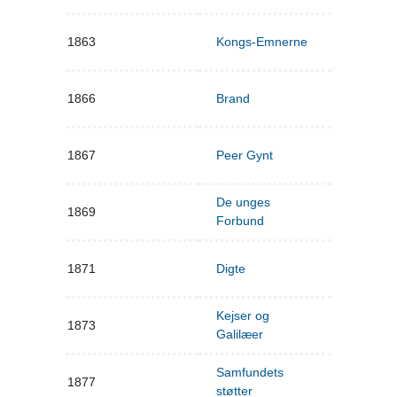
1863
Kongs-Emnerne
1866
Brand
1867
Peer Gynt
De unges
1869
Forbund
1871
Digte
Kejser og
1873
Galilæer
Samfundets
1877
støtter