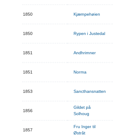
1850
Kjæmpehøien
1850
Rypen i Justedal
1851
Andhrimner
1851
Norma
1853
Sancthansnatten
Gildet på
1856
Solhoug
Fru Inger til
1857
Østråt