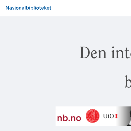
Den int
b