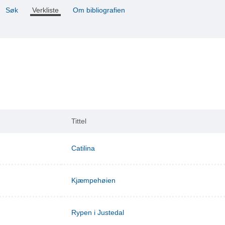
Søk
Verkliste
Om bibliografien
Tittel
Catilina
Kjæmpehøien
Rypen i Justedal