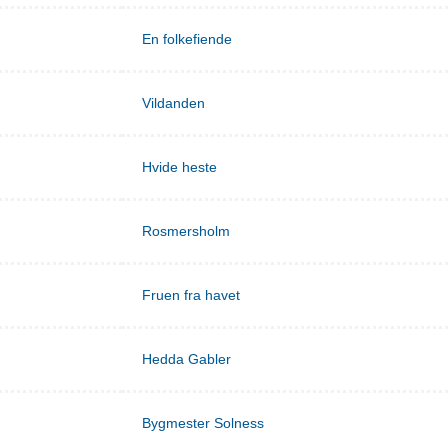
En folkefiende
Vildanden
Hvide heste
Rosmersholm
Fruen fra havet
Hedda Gabler
Bygmester Solness