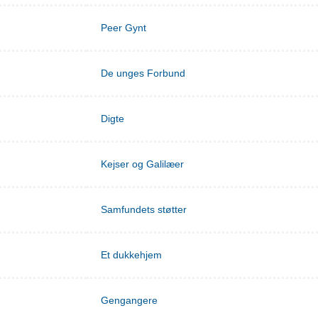
Peer Gynt
De unges Forbund
Digte
Kejser og Galilæer
Samfundets støtter
Et dukkehjem
Gengangere