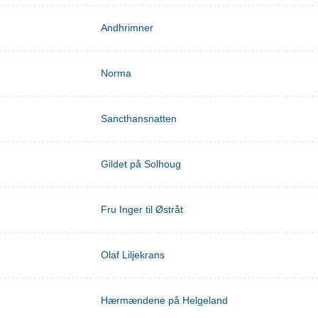
Andhrimner
Norma
Sancthansnatten
Gildet på Solhoug
Fru Inger til Østråt
Olaf Liljekrans
Hærmændene på Helgeland