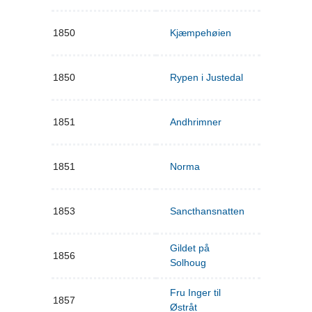
1850
Kjæmpehøien
1850
Rypen i Justedal
1851
Andhrimner
1851
Norma
1853
Sancthansnatten
Gildet på
1856
Solhoug
Fru Inger til
1857
Østråt