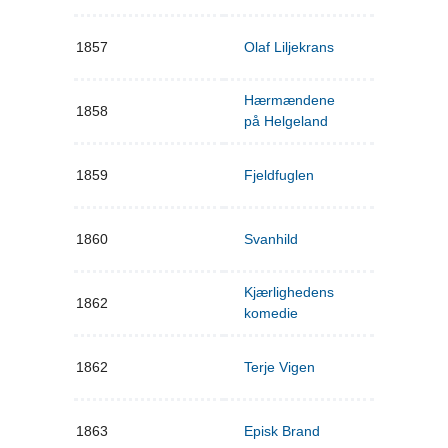
1857
Olaf Liljekrans
Hærmændene
1858
på Helgeland
1859
Fjeldfuglen
1860
Svanhild
Kjærlighedens
1862
komedie
1862
Terje Vigen
1863
Episk Brand