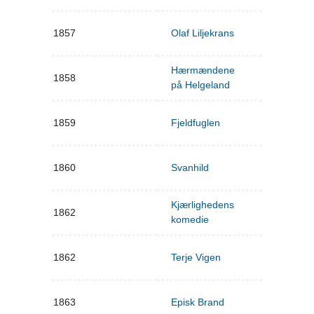
1857
Olaf Liljekrans
Hærmændene
1858
på Helgeland
1859
Fjeldfuglen
1860
Svanhild
Kjærlighedens
1862
komedie
1862
Terje Vigen
1863
Episk Brand