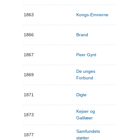
1863
Kongs-Emnerne
1866
Brand
1867
Peer Gynt
De unges
1869
Forbund
1871
Digte
Kejser og
1873
Galilæer
Samfundets
1877
støtter