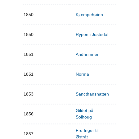
1850
Kjæmpehøien
1850
Rypen i Justedal
1851
Andhrimner
1851
Norma
1853
Sancthansnatten
Gildet på
1856
Solhoug
Fru Inger til
1857
Østråt