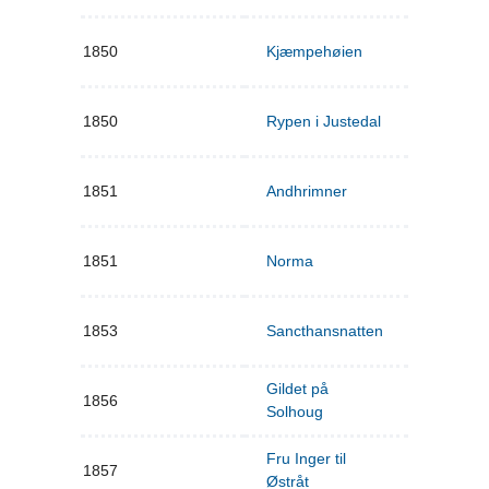
1850
Kjæmpehøien
1850
Rypen i Justedal
1851
Andhrimner
1851
Norma
1853
Sancthansnatten
Gildet på
1856
Solhoug
Fru Inger til
1857
Østråt