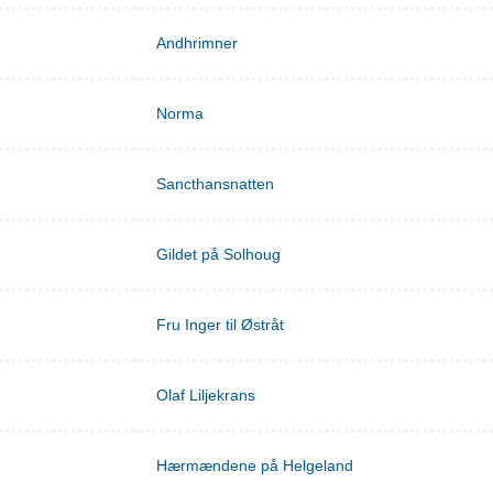
Andhrimner
Norma
Sancthansnatten
Gildet på Solhoug
Fru Inger til Østråt
Olaf Liljekrans
Hærmændene på Helgeland