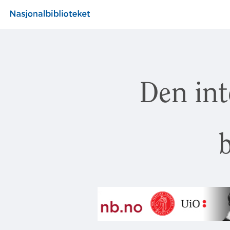
Den int
b