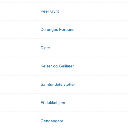
Peer Gynt
De unges Forbund
Digte
Kejser og Galilæer
Samfundets støtter
Et dukkehjem
Gengangere