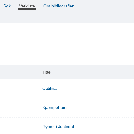
Søk
Verkliste
Om bibliografien
Tittel
Catilina
Kjæmpehøien
Rypen i Justedal