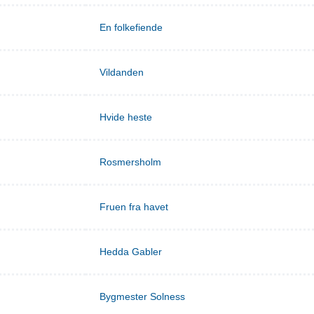
En folkefiende
Vildanden
Hvide heste
Rosmersholm
Fruen fra havet
Hedda Gabler
Bygmester Solness