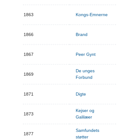
1863
Kongs-Emnerne
1866
Brand
1867
Peer Gynt
De unges
1869
Forbund
1871
Digte
Kejser og
1873
Galilæer
Samfundets
1877
støtter