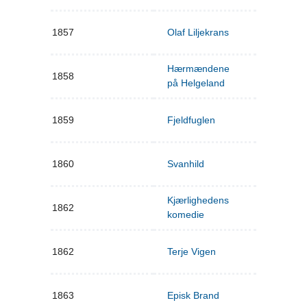
1857
Olaf Liljekrans
Hærmændene
1858
på Helgeland
1859
Fjeldfuglen
1860
Svanhild
Kjærlighedens
1862
komedie
1862
Terje Vigen
1863
Episk Brand