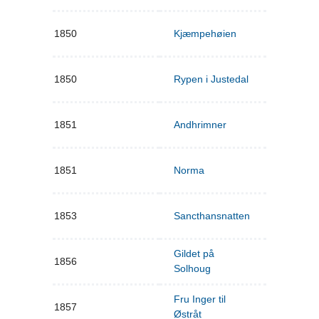
1850
Kjæmpehøien
1850
Rypen i Justedal
1851
Andhrimner
1851
Norma
1853
Sancthansnatten
Gildet på
1856
Solhoug
Fru Inger til
1857
Østråt