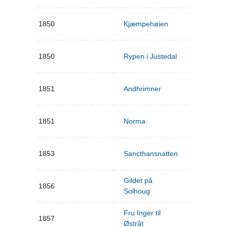
1850
Kjæmpehøien
1850
Rypen i Justedal
1851
Andhrimner
1851
Norma
1853
Sancthansnatten
Gildet på
1856
Solhoug
Fru Inger til
1857
Østråt