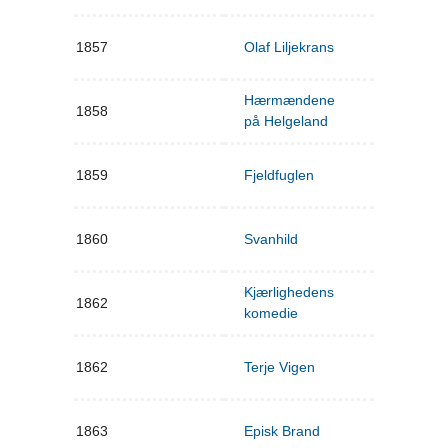
1857
Olaf Liljekrans
Hærmændene
1858
på Helgeland
1859
Fjeldfuglen
1860
Svanhild
Kjærlighedens
1862
komedie
1862
Terje Vigen
1863
Episk Brand