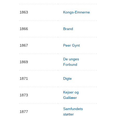
1863
Kongs-Emnerne
1866
Brand
1867
Peer Gynt
De unges
1869
Forbund
1871
Digte
Kejser og
1873
Galilæer
Samfundets
1877
støtter