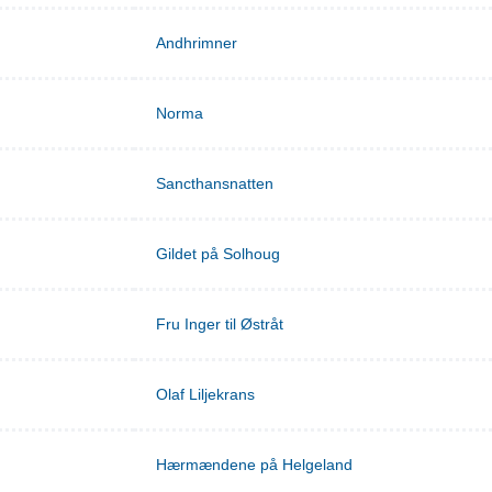
Andhrimner
Norma
Sancthansnatten
Gildet på Solhoug
Fru Inger til Østråt
Olaf Liljekrans
Hærmændene på Helgeland