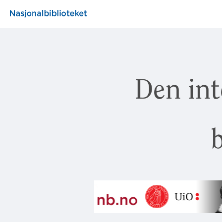
Den int
b