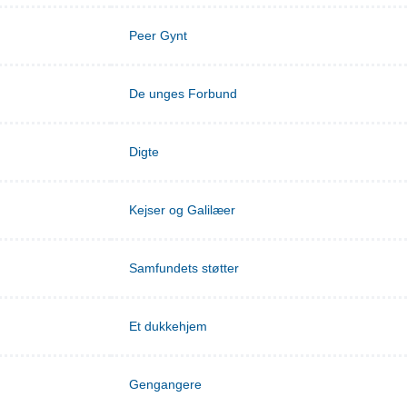
Peer Gynt
De unges Forbund
Digte
Kejser og Galilæer
Samfundets støtter
Et dukkehjem
Gengangere