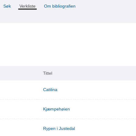
Søk
Verkliste
Om bibliografien
Tittel
Catilina
Kjæmpehøien
Rypen i Justedal