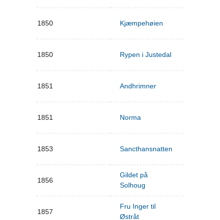
1850
Kjæmpehøien
1850
Rypen i Justedal
1851
Andhrimner
1851
Norma
1853
Sancthansnatten
Gildet på
1856
Solhoug
Fru Inger til
1857
Østråt