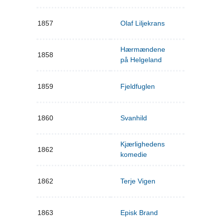
1857
Olaf Liljekrans
Hærmændene
1858
på Helgeland
1859
Fjeldfuglen
1860
Svanhild
Kjærlighedens
1862
komedie
1862
Terje Vigen
1863
Episk Brand