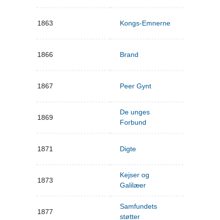
1863
Kongs-Emnerne
1866
Brand
1867
Peer Gynt
De unges
1869
Forbund
1871
Digte
Kejser og
1873
Galilæer
Samfundets
1877
støtter