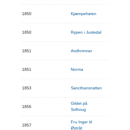
1850
Kjæmpehøien
1850
Rypen i Justedal
1851
Andhrimner
1851
Norma
1853
Sancthansnatten
Gildet på
1856
Solhoug
Fru Inger til
1857
Østråt