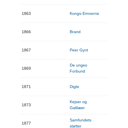
1863
Kongs-Emnerne
1866
Brand
1867
Peer Gynt
De unges
1869
Forbund
1871
Digte
Kejser og
1873
Galilæer
Samfundets
1877
støtter