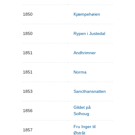
1850
Kjæmpehøien
1850
Rypen i Justedal
1851
Andhrimner
1851
Norma
1853
Sancthansnatten
Gildet på
1856
Solhoug
Fru Inger til
1857
Østråt