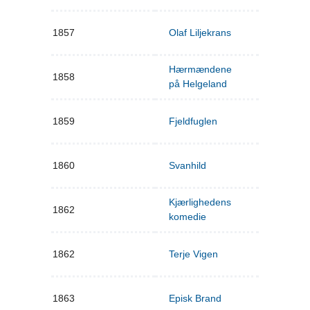
1857
Olaf Liljekrans
Hærmændene
1858
på Helgeland
1859
Fjeldfuglen
1860
Svanhild
Kjærlighedens
1862
komedie
1862
Terje Vigen
1863
Episk Brand