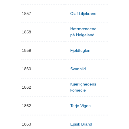
1857
Olaf Liljekrans
Hærmændene
1858
på Helgeland
1859
Fjeldfuglen
1860
Svanhild
Kjærlighedens
1862
komedie
1862
Terje Vigen
1863
Episk Brand