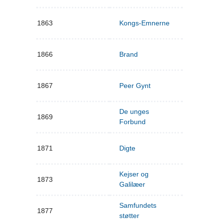
1863
Kongs-Emnerne
1866
Brand
1867
Peer Gynt
De unges
1869
Forbund
1871
Digte
Kejser og
1873
Galilæer
Samfundets
1877
støtter