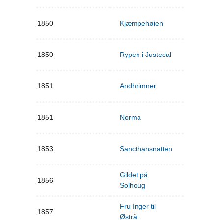
1850
Kjæmpehøien
1850
Rypen i Justedal
1851
Andhrimner
1851
Norma
1853
Sancthansnatten
Gildet på
1856
Solhoug
Fru Inger til
1857
Østråt