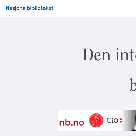
Den int
b