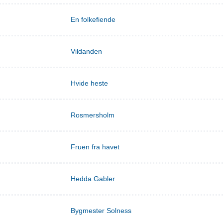
En folkefiende
Vildanden
Hvide heste
Rosmersholm
Fruen fra havet
Hedda Gabler
Bygmester Solness