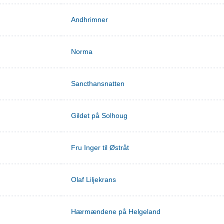
Andhrimner
Norma
Sancthansnatten
Gildet på Solhoug
Fru Inger til Østråt
Olaf Liljekrans
Hærmændene på Helgeland