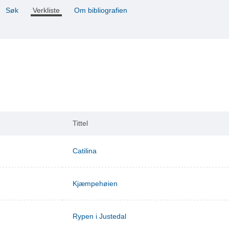
Søk
Verkliste
Om bibliografien
Tittel
Catilina
Kjæmpehøien
Rypen i Justedal