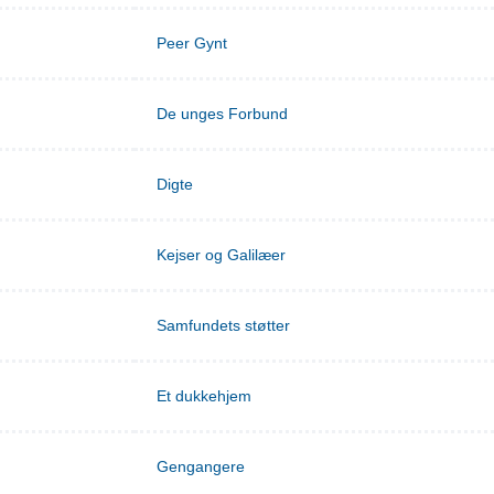
Peer Gynt
De unges Forbund
Digte
Kejser og Galilæer
Samfundets støtter
Et dukkehjem
Gengangere