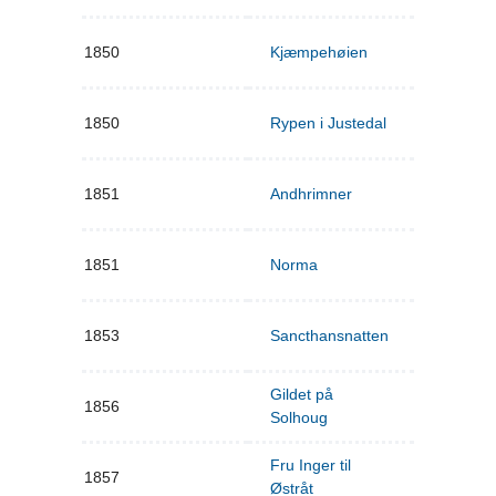
1850
Kjæmpehøien
1850
Rypen i Justedal
1851
Andhrimner
1851
Norma
1853
Sancthansnatten
Gildet på
1856
Solhoug
Fru Inger til
1857
Østråt