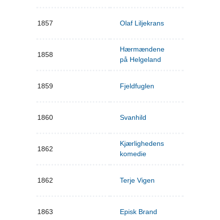
1857
Olaf Liljekrans
Hærmændene
1858
på Helgeland
1859
Fjeldfuglen
1860
Svanhild
Kjærlighedens
1862
komedie
1862
Terje Vigen
1863
Episk Brand