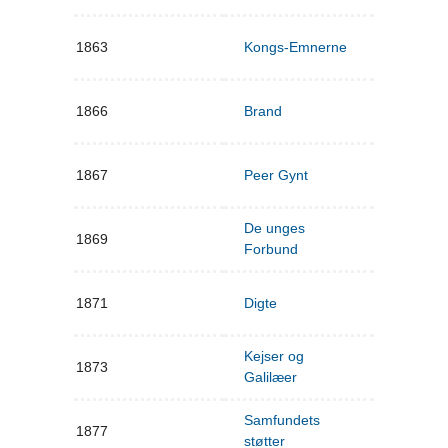
1863
Kongs-Emnerne
1866
Brand
1867
Peer Gynt
De unges
1869
Forbund
1871
Digte
Kejser og
1873
Galilæer
Samfundets
1877
støtter