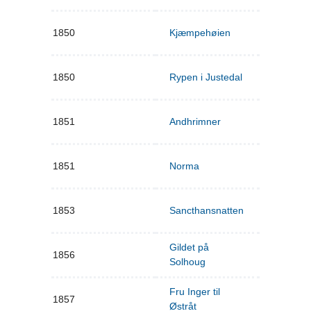
1850
Kjæmpehøien
1850
Rypen i Justedal
1851
Andhrimner
1851
Norma
1853
Sancthansnatten
Gildet på
1856
Solhoug
Fru Inger til
1857
Østråt