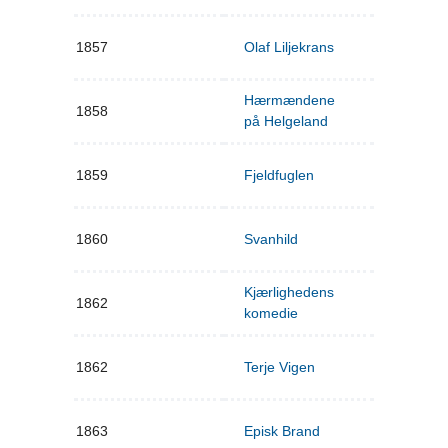
1857
Olaf Liljekrans
Hærmændene
1858
på Helgeland
1859
Fjeldfuglen
1860
Svanhild
Kjærlighedens
1862
komedie
1862
Terje Vigen
1863
Episk Brand