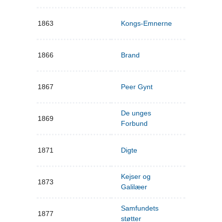
1863
Kongs-Emnerne
1866
Brand
1867
Peer Gynt
De unges
1869
Forbund
1871
Digte
Kejser og
1873
Galilæer
Samfundets
1877
støtter