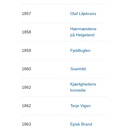
1857
Olaf Liljekrans
Hærmændene
1858
på Helgeland
1859
Fjeldfuglen
1860
Svanhild
Kjærlighedens
1862
komedie
1862
Terje Vigen
1863
Episk Brand