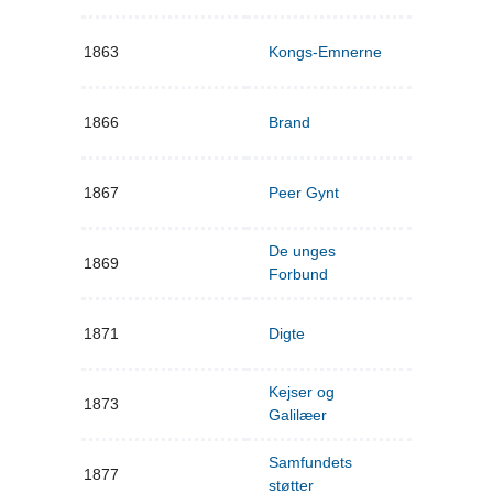
1863
Kongs-Emnerne
1866
Brand
1867
Peer Gynt
De unges
1869
Forbund
1871
Digte
Kejser og
1873
Galilæer
Samfundets
1877
støtter