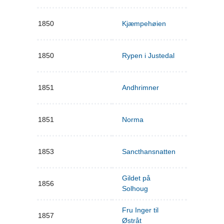
1850
Kjæmpehøien
1850
Rypen i Justedal
1851
Andhrimner
1851
Norma
1853
Sancthansnatten
Gildet på
1856
Solhoug
Fru Inger til
1857
Østråt