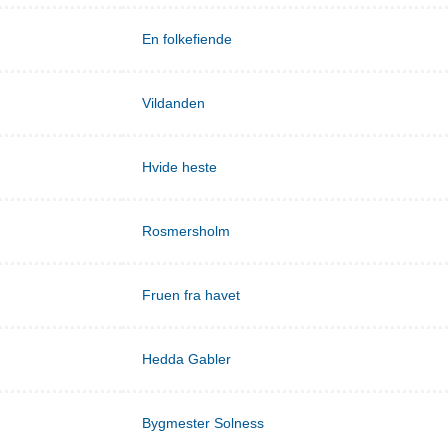
En folkefiende
Vildanden
Hvide heste
Rosmersholm
Fruen fra havet
Hedda Gabler
Bygmester Solness