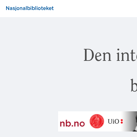
Den int
b