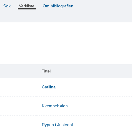
Søk
Verkliste
Om bibliografien
Tittel
Catilina
Kjæmpehøien
Rypen i Justedal