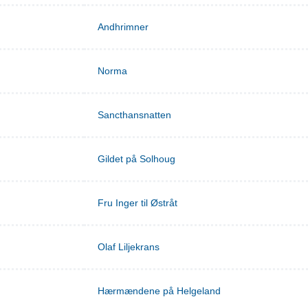
Andhrimner
Norma
Sancthansnatten
Gildet på Solhoug
Fru Inger til Østråt
Olaf Liljekrans
Hærmændene på Helgeland