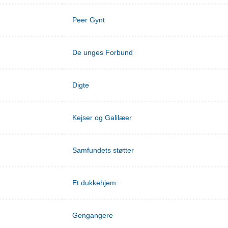
Peer Gynt
De unges Forbund
Digte
Kejser og Galilæer
Samfundets støtter
Et dukkehjem
Gengangere