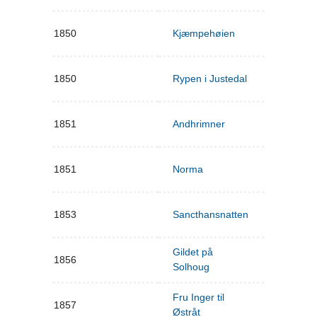
1850
Kjæmpehøien
1850
Rypen i Justedal
1851
Andhrimner
1851
Norma
1853
Sancthansnatten
Gildet på
1856
Solhoug
Fru Inger til
1857
Østråt