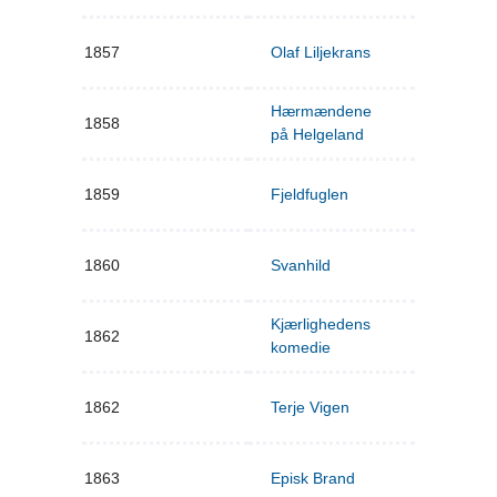
1857
Olaf Liljekrans
Hærmændene
1858
på Helgeland
1859
Fjeldfuglen
1860
Svanhild
Kjærlighedens
1862
komedie
1862
Terje Vigen
1863
Episk Brand