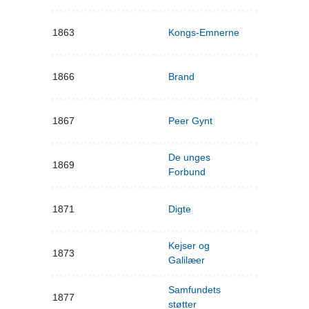
1863
Kongs-Emnerne
1866
Brand
1867
Peer Gynt
De unges
1869
Forbund
1871
Digte
Kejser og
1873
Galilæer
Samfundets
1877
støtter