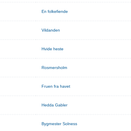
En folkefiende
Vildanden
Hvide heste
Rosmersholm
Fruen fra havet
Hedda Gabler
Bygmester Solness