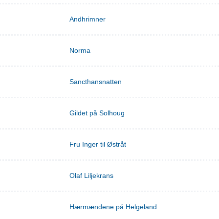
Andhrimner
Norma
Sancthansnatten
Gildet på Solhoug
Fru Inger til Østråt
Olaf Liljekrans
Hærmændene på Helgeland