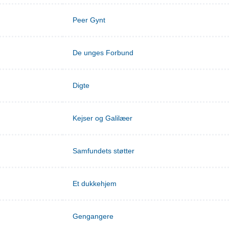
Peer Gynt
De unges Forbund
Digte
Kejser og Galilæer
Samfundets støtter
Et dukkehjem
Gengangere