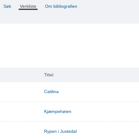
Søk
Verkliste
Om bibliografien
Tittel
Catilina
Kjæmpehøien
Rypen i Justedal