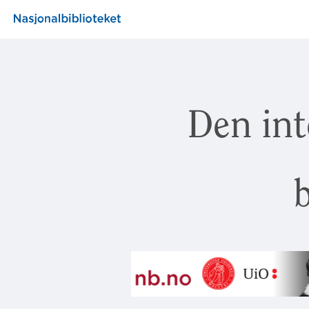
Den int
b