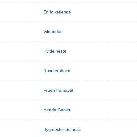
En folkefiende
Vildanden
Hvide heste
Rosmersholm
Fruen fra havet
Hedda Gabler
Bygmester Solness