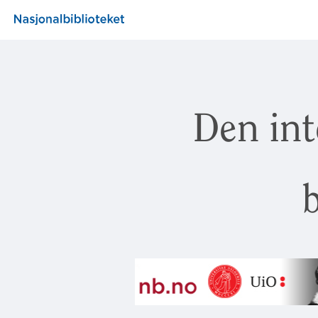
Den int
b