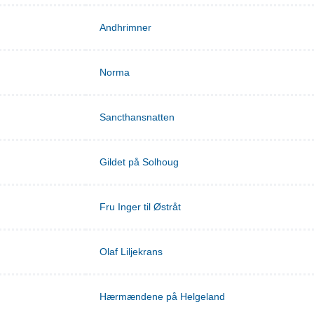
Andhrimner
Norma
Sancthansnatten
Gildet på Solhoug
Fru Inger til Østråt
Olaf Liljekrans
Hærmændene på Helgeland