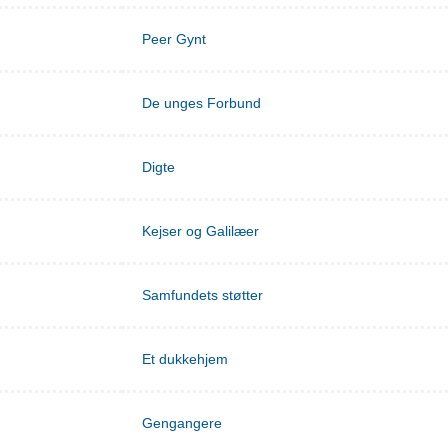
Peer Gynt
De unges Forbund
Digte
Kejser og Galilæer
Samfundets støtter
Et dukkehjem
Gengangere