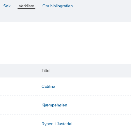
Søk
Verkliste
Om bibliografien
Tittel
Catilina
Kjæmpehøien
Rypen i Justedal