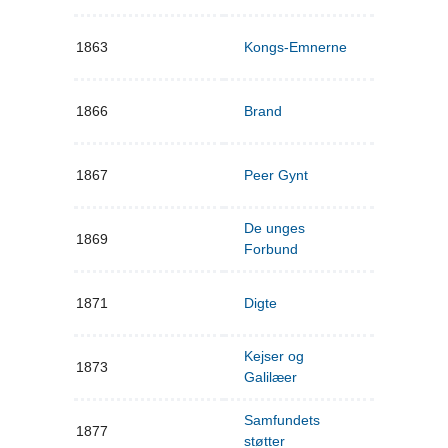
1863
Kongs-Emnerne
1866
Brand
1867
Peer Gynt
De unges
1869
Forbund
1871
Digte
Kejser og
1873
Galilæer
Samfundets
1877
støtter