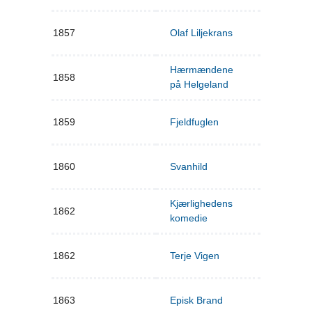
1857
Olaf Liljekrans
Hærmændene
1858
på Helgeland
1859
Fjeldfuglen
1860
Svanhild
Kjærlighedens
1862
komedie
1862
Terje Vigen
1863
Episk Brand