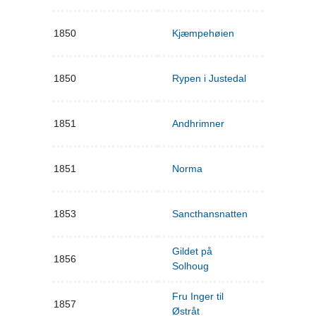
1850
Kjæmpehøien
1850
Rypen i Justedal
1851
Andhrimner
1851
Norma
1853
Sancthansnatten
Gildet på
1856
Solhoug
Fru Inger til
1857
Østråt