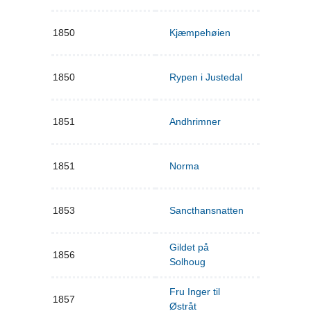
1850
Kjæmpehøien
1850
Rypen i Justedal
1851
Andhrimner
1851
Norma
1853
Sancthansnatten
Gildet på
1856
Solhoug
Fru Inger til
1857
Østråt