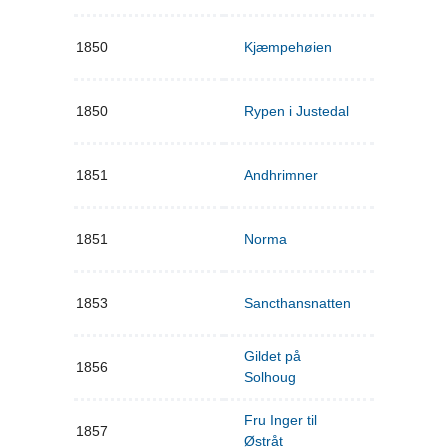
1850
Kjæmpehøien
1850
Rypen i Justedal
1851
Andhrimner
1851
Norma
1853
Sancthansnatten
Gildet på
1856
Solhoug
Fru Inger til
1857
Østråt