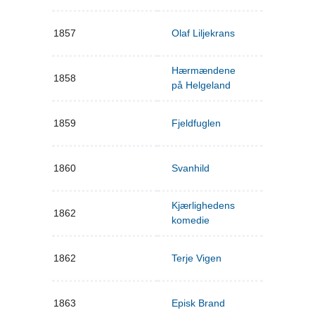
1857
Olaf Liljekrans
Hærmændene
1858
på Helgeland
1859
Fjeldfuglen
1860
Svanhild
Kjærlighedens
1862
komedie
1862
Terje Vigen
1863
Episk Brand