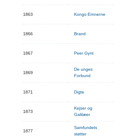
1863
Kongs-Emnerne
1866
Brand
1867
Peer Gynt
De unges
1869
Forbund
1871
Digte
Kejser og
1873
Galilæer
Samfundets
1877
støtter