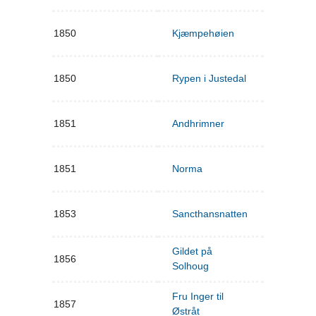
1850
Kjæmpehøien
1850
Rypen i Justedal
1851
Andhrimner
1851
Norma
1853
Sancthansnatten
Gildet på
1856
Solhoug
Fru Inger til
1857
Østråt