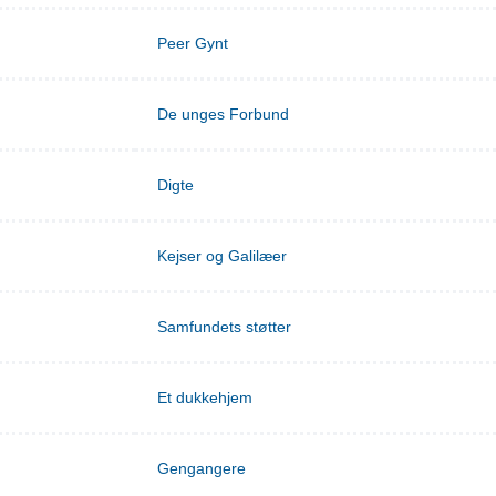
Peer Gynt
De unges Forbund
Digte
Kejser og Galilæer
Samfundets støtter
Et dukkehjem
Gengangere