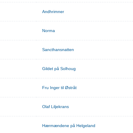
Andhrimner
Norma
Sancthansnatten
Gildet på Solhoug
Fru Inger til Østråt
Olaf Liljekrans
Hærmændene på Helgeland