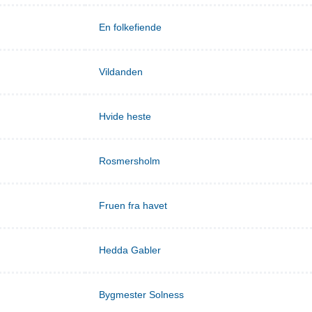
En folkefiende
Vildanden
Hvide heste
Rosmersholm
Fruen fra havet
Hedda Gabler
Bygmester Solness