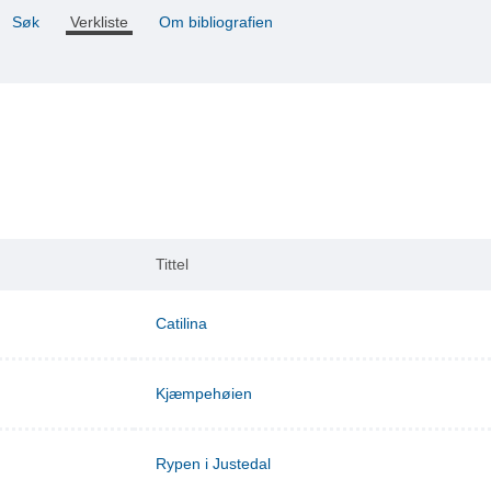
Søk
Verkliste
Om bibliografien
Tittel
Catilina
Kjæmpehøien
Rypen i Justedal