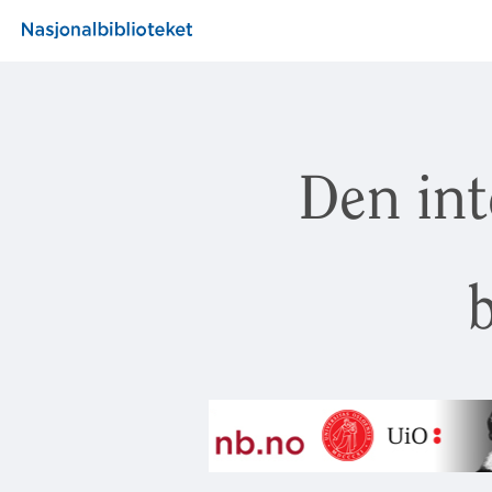
Den int
b