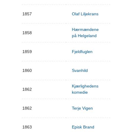
1857
Olaf Liljekrans
Hærmændene
1858
på Helgeland
1859
Fjeldfuglen
1860
Svanhild
Kjærlighedens
1862
komedie
1862
Terje Vigen
1863
Episk Brand