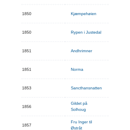
1850
Kjæmpehøien
1850
Rypen i Justedal
1851
Andhrimner
1851
Norma
1853
Sancthansnatten
Gildet på
1856
Solhoug
Fru Inger til
1857
Østråt