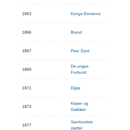
1863
Kongs-Emnerne
1866
Brand
1867
Peer Gynt
De unges
1869
Forbund
1871
Digte
Kejser og
1873
Galilæer
Samfundets
1877
støtter