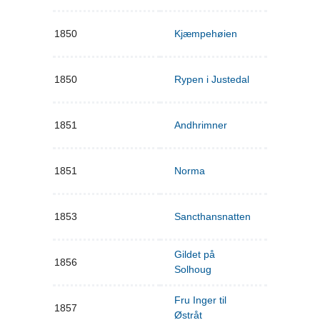
1850
Kjæmpehøien
1850
Rypen i Justedal
1851
Andhrimner
1851
Norma
1853
Sancthansnatten
Gildet på
1856
Solhoug
Fru Inger til
1857
Østråt