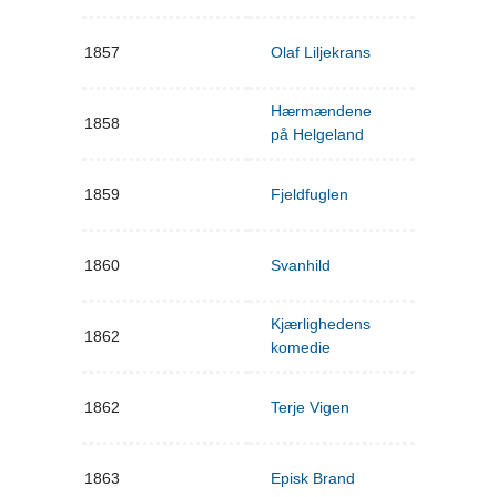
1857
Olaf Liljekrans
Hærmændene
1858
på Helgeland
1859
Fjeldfuglen
1860
Svanhild
Kjærlighedens
1862
komedie
1862
Terje Vigen
1863
Episk Brand