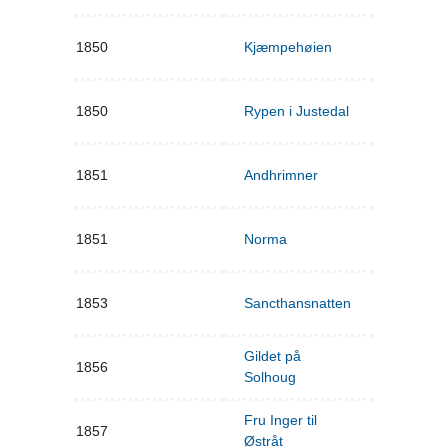
1850
Kjæmpehøien
1850
Rypen i Justedal
1851
Andhrimner
1851
Norma
1853
Sancthansnatten
Gildet på
1856
Solhoug
Fru Inger til
1857
Østråt