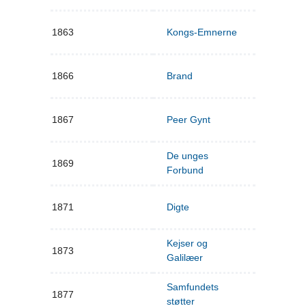
1863
Kongs-Emnerne
1866
Brand
1867
Peer Gynt
De unges
1869
Forbund
1871
Digte
Kejser og
1873
Galilæer
Samfundets
1877
støtter