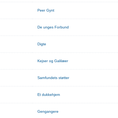
Peer Gynt
De unges Forbund
Digte
Kejser og Galilæer
Samfundets støtter
Et dukkehjem
Gengangere