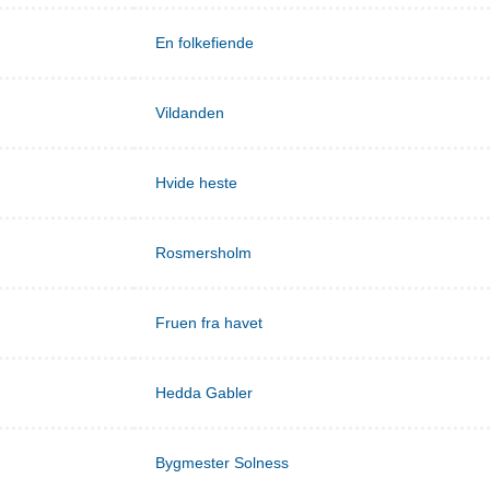
En folkefiende
Vildanden
Hvide heste
Rosmersholm
Fruen fra havet
Hedda Gabler
Bygmester Solness