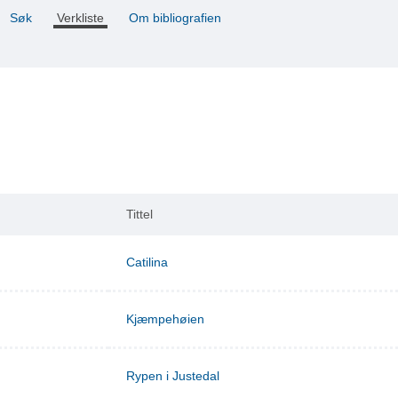
Søk
Verkliste
Om bibliografien
Tittel
Catilina
Kjæmpehøien
Rypen i Justedal