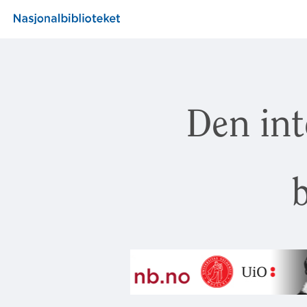
Den int
b