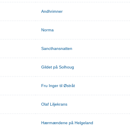
Andhrimner
Norma
Sancthansnatten
Gildet på Solhoug
Fru Inger til Østråt
Olaf Liljekrans
Hærmændene på Helgeland