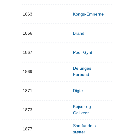
1863
Kongs-Emnerne
1866
Brand
1867
Peer Gynt
De unges
1869
Forbund
1871
Digte
Kejser og
1873
Galilæer
Samfundets
1877
støtter