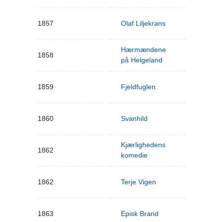
1857
Olaf Liljekrans
Hærmændene
1858
på Helgeland
1859
Fjeldfuglen
1860
Svanhild
Kjærlighedens
1862
komedie
1862
Terje Vigen
1863
Episk Brand