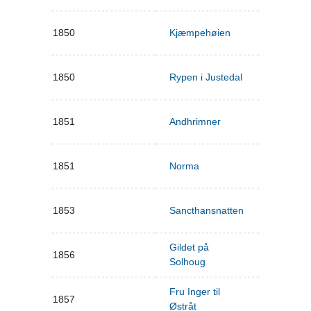
1850
Kjæmpehøien
1850
Rypen i Justedal
1851
Andhrimner
1851
Norma
1853
Sancthansnatten
Gildet på
1856
Solhoug
Fru Inger til
1857
Østråt