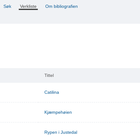
Søk
Verkliste
Om bibliografien
Tittel
Catilina
Kjæmpehøien
Rypen i Justedal