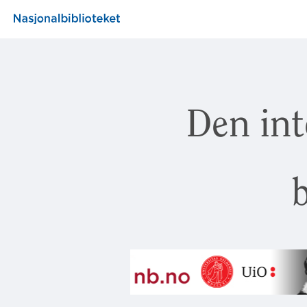
Den int
b