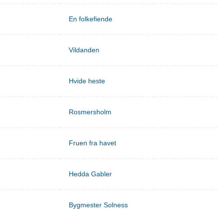
En folkefiende
Vildanden
Hvide heste
Rosmersholm
Fruen fra havet
Hedda Gabler
Bygmester Solness