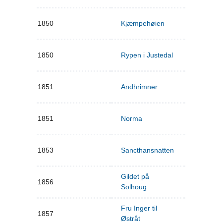
1850
Kjæmpehøien
1850
Rypen i Justedal
1851
Andhrimner
1851
Norma
1853
Sancthansnatten
Gildet på
1856
Solhoug
Fru Inger til
1857
Østråt