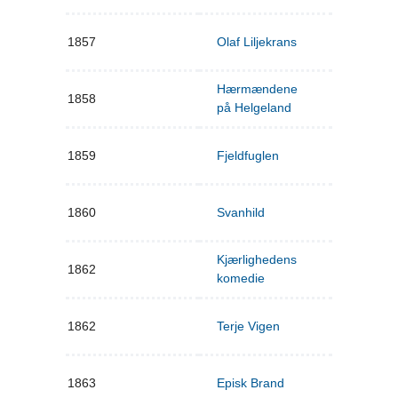
1857
Olaf Liljekrans
Hærmændene
1858
på Helgeland
1859
Fjeldfuglen
1860
Svanhild
Kjærlighedens
1862
komedie
1862
Terje Vigen
1863
Episk Brand