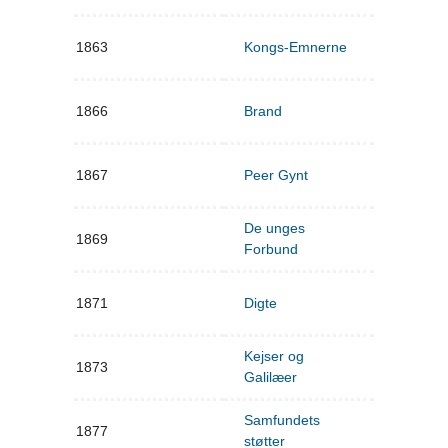
1863
Kongs-Emnerne
1866
Brand
1867
Peer Gynt
De unges
1869
Forbund
1871
Digte
Kejser og
1873
Galilæer
Samfundets
1877
støtter