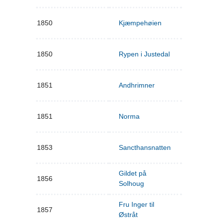
1850
Kjæmpehøien
1850
Rypen i Justedal
1851
Andhrimner
1851
Norma
1853
Sancthansnatten
Gildet på
1856
Solhoug
Fru Inger til
1857
Østråt