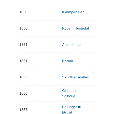
1850
Kjæmpehøien
1850
Rypen i Justedal
1851
Andhrimner
1851
Norma
1853
Sancthansnatten
Gildet på
1856
Solhoug
Fru Inger til
1857
Østråt