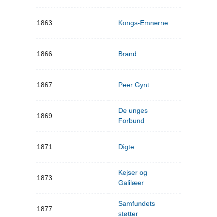
1863
Kongs-Emnerne
1866
Brand
1867
Peer Gynt
De unges
1869
Forbund
1871
Digte
Kejser og
1873
Galilæer
Samfundets
1877
støtter