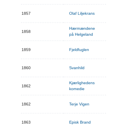
1857
Olaf Liljekrans
Hærmændene
1858
på Helgeland
1859
Fjeldfuglen
1860
Svanhild
Kjærlighedens
1862
komedie
1862
Terje Vigen
1863
Episk Brand