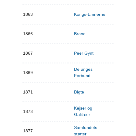
1863
Kongs-Emnerne
1866
Brand
1867
Peer Gynt
De unges
1869
Forbund
1871
Digte
Kejser og
1873
Galilæer
Samfundets
1877
støtter