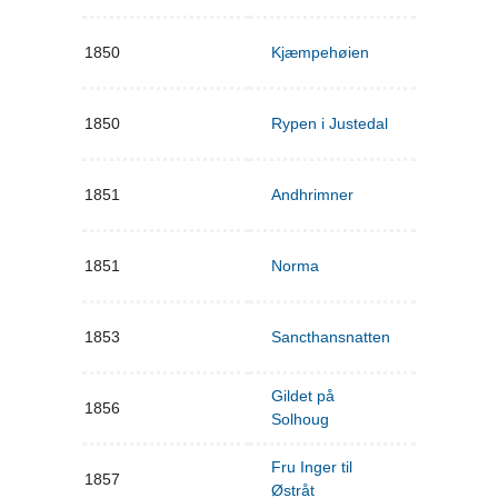
1850
Kjæmpehøien
1850
Rypen i Justedal
1851
Andhrimner
1851
Norma
1853
Sancthansnatten
Gildet på
1856
Solhoug
Fru Inger til
1857
Østråt