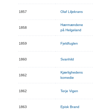
1857
Olaf Liljekrans
Hærmændene
1858
på Helgeland
1859
Fjeldfuglen
1860
Svanhild
Kjærlighedens
1862
komedie
1862
Terje Vigen
1863
Episk Brand