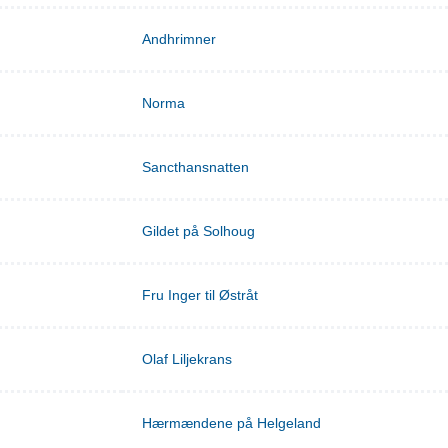
Andhrimner
Norma
Sancthansnatten
Gildet på Solhoug
Fru Inger til Østråt
Olaf Liljekrans
Hærmændene på Helgeland