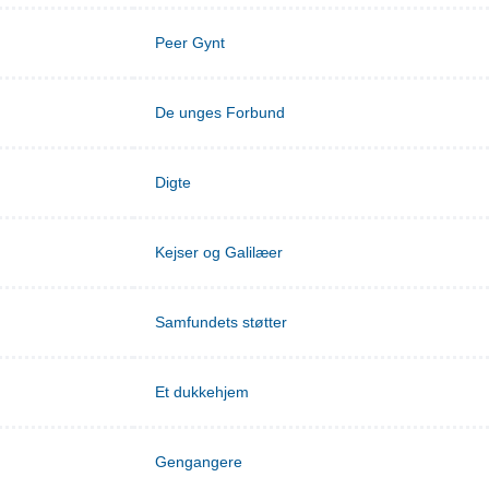
Peer Gynt
De unges Forbund
Digte
Kejser og Galilæer
Samfundets støtter
Et dukkehjem
Gengangere