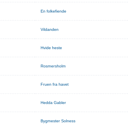
En folkefiende
Vildanden
Hvide heste
Rosmersholm
Fruen fra havet
Hedda Gabler
Bygmester Solness