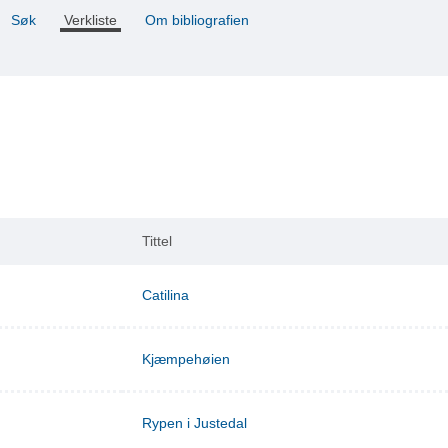
Søk
Verkliste
Om bibliografien
Tittel
Catilina
Kjæmpehøien
Rypen i Justedal