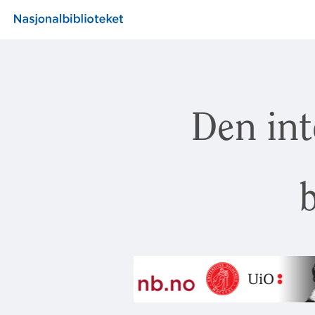
Den int
b