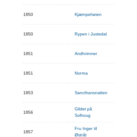
1850
Kjæmpehøien
1850
Rypen i Justedal
1851
Andhrimner
1851
Norma
1853
Sancthansnatten
Gildet på
1856
Solhoug
Fru Inger til
1857
Østråt