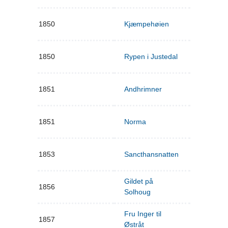
1850
Kjæmpehøien
1850
Rypen i Justedal
1851
Andhrimner
1851
Norma
1853
Sancthansnatten
Gildet på
1856
Solhoug
Fru Inger til
1857
Østråt